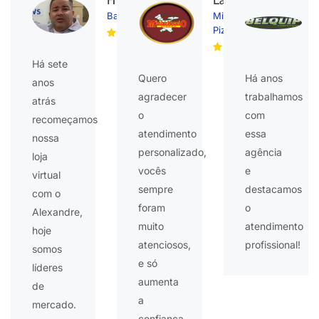
Frederico
Lana
Bazar News
Micheluccio
Pizzaria
Há sete
Quero
Há anos
anos
agradecer
trabalhamos
atrás
o
com
recomeçamos
atendimento
essa
nossa
personalizado,
agência
loja
vocês
e
virtual
sempre
destacamos
com o
foram
o
Alexandre,
muito
atendimento
hoje
atenciosos,
profissional!
somos
e só
líderes
aumenta
de
a
mercado.
confiança