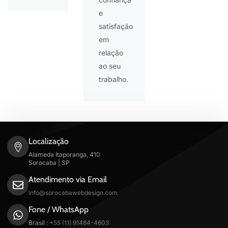
e
satisfação
em
relação
ao seu
trabalho.
Localização
Alameda Itaporanga, 410
Sorocaba | SP
Atendimento via Email
info@sorocabawebdesign.com
Fone / WhatsApp
Brasil :
+55 (11) 91484-4603